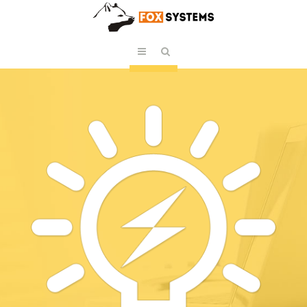
WELETRIC
PODEROSO
ECONOMIZADOR DE
ENERGIA
Visite nossa loja virtual