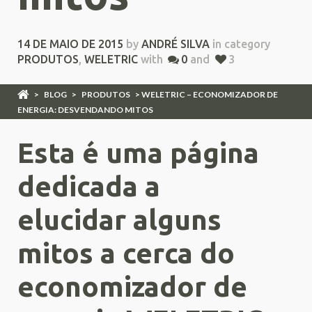
14 DE MAIO DE 2015
by
ANDRÉ SILVA
in category
PRODUTOS
,
WELETRIC
with
0
and
3
>
BLOG
>
PRODUTOS
> WELETRIC – ECONOMIZADOR DE
ENERGIA: DESVENDANDO MITOS
Esta é uma página
dedicada a
elucidar alguns
mitos a cerca do
economizador de